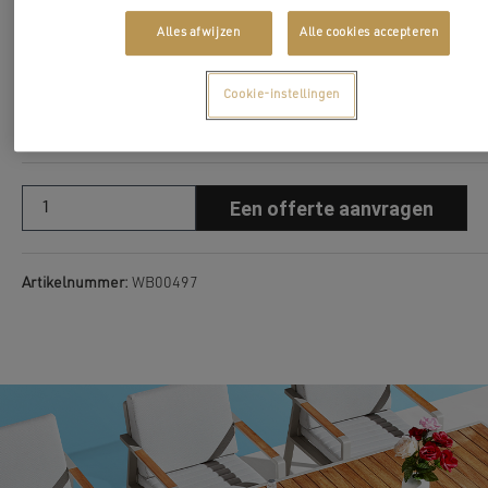
Bevat:
Alles afwijzen
Alle cookies accepteren
1 tuintafel: 280(340)×100×77 cm
8 tuinstoelen: 70×56×80 cm
Cookie-instellingen
De afbeelding is alleen ter illustratie.
Een offerte aanvragen
Artikelnummer:
WB00497