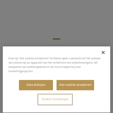
Paradijs bankstel
Door op “Alle cookies accepteren” te klikken gaat u akkoord met het opslaan
van cookies op uw apparaat voor het verbeteren van websitenavigatie, het
analyseren van websitegebruik en om ons te helpen bij onze
marketingprojecten.
Aluminium steunframe in zwart
Weerbestendig ondersteunend touwvlechtwerk (6
Alles afwijzen
Alle cookies accepteren
mm) op de rugleuning, bruin
Weerbestendige zit- en rugkussens
Cookie-instellingen
Kunststof tafelblad in natuurlijk houteffect
Bevat: