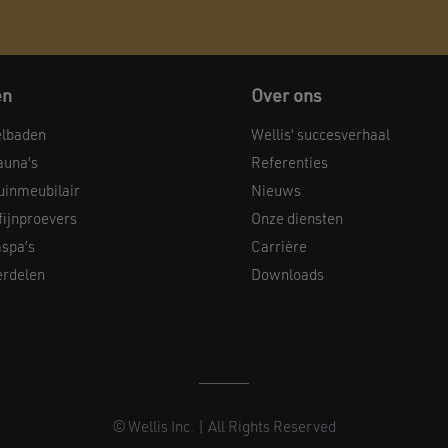
en
Over ons
elbaden
Wellis’ succesverhaal
auna’s
Referenties
uinmeubilair
Nieuws
 fijnproevers
Onze diensten
spa’s
Carrière
erdelen
Downloads
© Wellis Inc. | All Rights Reserved