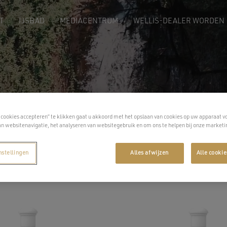
T
IJSBAD
MEDIACENTRUM
WELLIS-DEALER WORDEN
/ Aromatherapie Camylle
 cookies accepteren” te klikken gaat u akkoord met het opslaan van cookies op uw apparaat v
an websitenavigatie, het analyseren van websitegebruik en om ons te helpen bij onze marketi
Toon
nstellingen
Alles afwijzen
Alle cooki