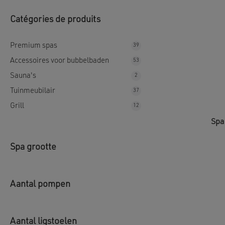
Catégories de produits
Premium spas
39
Accessoires voor bubbelbaden
53
Sauna's
2
Tuinmeubilair
37
Grill
12
Spa
Spa grootte
Aantal pompen
Aantal ligstoelen