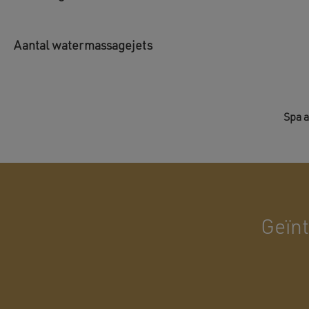
Aantal watermassagejets
Spa 
Geïnt