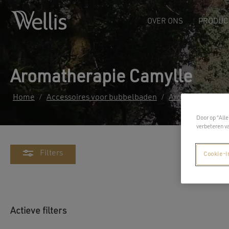
OVER ONS
PRODUC
Aromatherapie Camylle
Home
/
Accessoires voor bubbelbaden
/
Aromatherapie
Door op “Alle
verbeteren v
Filters
Cookie-i
Actieve filters