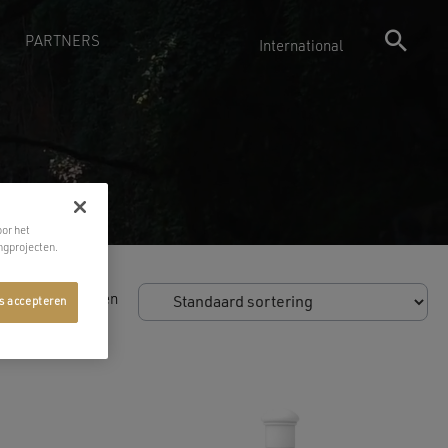
PARTNERS
International
oor het
ngprojecten.
t alle 6 resultaten
es accepteren