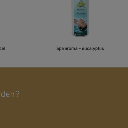
del
Spa aroma – eucalyptus
rden?