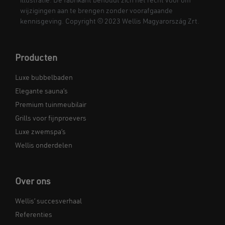
illustratie. De fabrikant behoudt zich het recht voor om
wijzigingen aan te brengen zonder voorafgaande
kennisgeving. Copyright © 2023 Wellis Magyarország Zrt.
Producten
Luxe bubbelbaden
Elegante sauna’s
Premium tuinmeubilair
Grills voor fijnproevers
Luxe zwemspa’s
Wellis onderdelen
Over ons
Wellis’ succesverhaal
Referenties