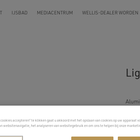
T
IJSBAD
MEDIACENTRUM
WELLIS-DEALER WORDEN
Li
Alumi
Olefi
Texti
 cookies accepteren” te klikken gaat u akkoord met het opslaan van cookies op uw apparaat v
an websitenavigatie, het analyseren van websitegebruik en om ons te helpen bij onze marketi
Afmet
Artik