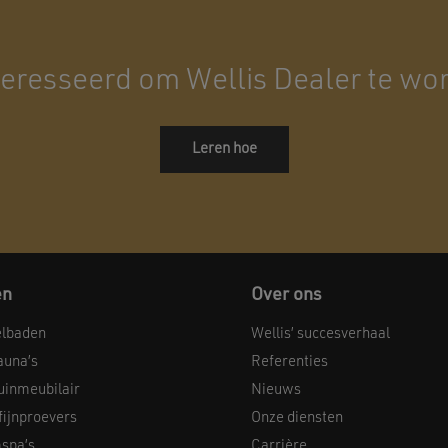
eresseerd om Wellis Dealer te wo
Leren hoe
en
Over ons
elbaden
Wellis’ succesverhaal
auna’s
Referenties
uinmeubilair
Nieuws
 fijnproevers
Onze diensten
spa’s
Carrière