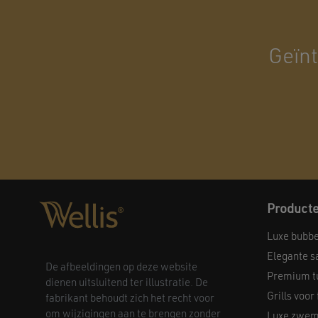
Geïnt
Product
Luxe bubb
Elegante s
De afbeeldingen op deze website
Premium t
dienen uitsluitend ter illustratie. De
Grills voor
fabrikant behoudt zich het recht voor
om wijzigingen aan te brengen zonder
Luxe zwem