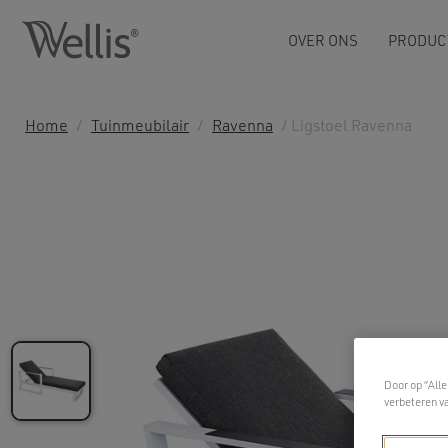
OVER ONS
PRODUC
Home
/
Tuinmeubilair
/
Ravenna
/ Ligstoel Ravenna
Door op “Alle
verbeteren v