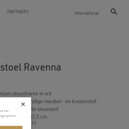
PARTNERS
International
gstoel Ravenna
nium steunframe in wit
n – weerbestendige meubel- en kussenstof
lene waterdichte steunstof
oor het
ngprojecten.
ing
: 200x80x87,5 cm
elnummer:
WB00413