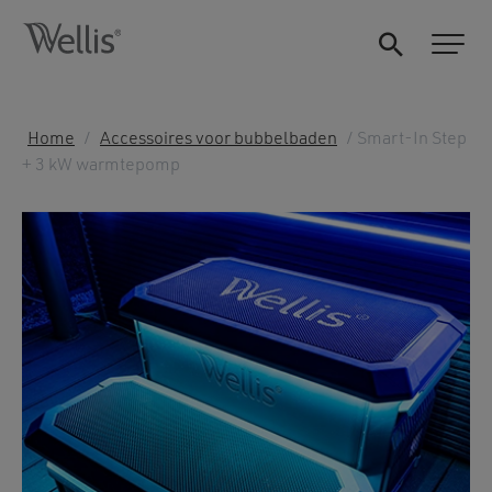
Home
/
Accessoires voor bubbelbaden
/ Smart-In Step
+ 3 kW warmtepomp