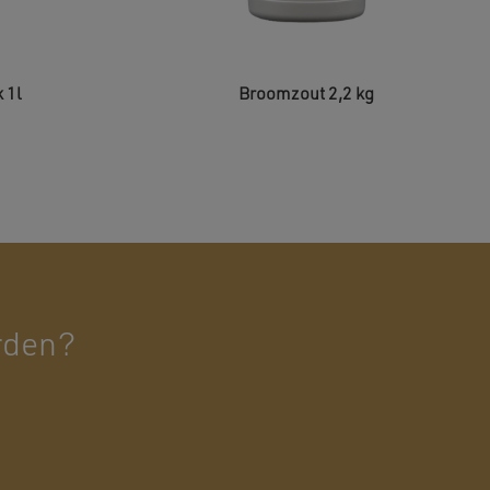
 1l
Broomzout 2,2 kg
rden?