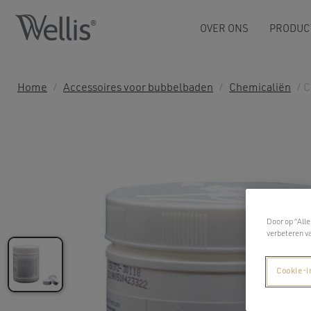
OVER ONS
PRODUC
Home
/
Accessoires voor bubbelbaden
/
Chemicaliën
/ C
Door op “Alle
verbeteren v
Cookie-i