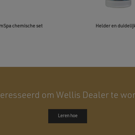
mSpa chemische set
Helder en duidelijk
eresseerd om Wellis Dealer te wo
Leren hoe