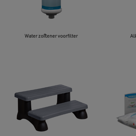
Water zoﬅener voorfilter
Al