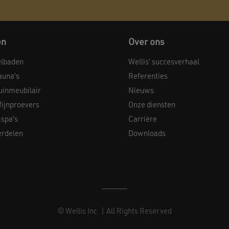
en
Over ons
elbaden
Wellis’ succesverhaal
auna’s
Referenties
uinmeubilair
Nieuws
 fijnproevers
Onze diensten
spa’s
Carrière
erdelen
Downloads
© Wellis Inc. | All Rights Reserved