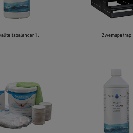
kaliteitsbalancer 1l
Zwemspa trap