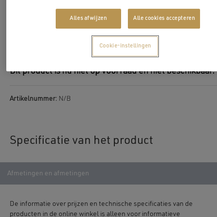
meerpuntsnummersloten voor maximale
bescherming.
Alles afwijzen
Alle cookies accepteren
Nauwkeurige afmetingen:
Alle daken worden op
maat gemaakt, voor een perfecte pasvorm.
Cookie-instellingen
Dit product is nu niet op voorraad en niet beschikbaar.
Artikelnummer:
N/B
Specificatie van het product
Afmetingen en afmetingen
De informatie over prijzen en technische specificaties van de
producten in de online winkel is alleen voor informatieve