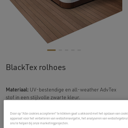
BlackTex rolhoes
Materiaal:
UV-bestendige en all-weather AdvTex
stof in een stijlvolle zwarte kleur.
Structuur:
oprolbaar voor gemakkelijke toegang tot
de Swim Spa.
Door op “Alle cookies accepteren” te klikken gaat u akkoord met het opslaan van cook
apparaat voor het verbeteren van websitenavigatie, het analyseren van websitegebru
Beveiliging:
Beveiligd met
ons te helpen bij onze marketingprojecten.