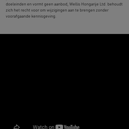
doeleinden en vormt geen aanbod, Wellis Hongarije Ltd. behoudt
zich het recht voor om wijzigingen aan te brengen zonder
voorafgaande kennisgeving.