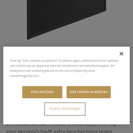
Door op “Alle cookies accepteren” te klikken gaat u akkoord met het opslaan
van cookies op uw apparaat voor het verbeteren van websitenavigatie, het
MotionFlex 400
analyseren van websitegebruik en om ons te helpen bij onze
marketingprojecten.
handbediende
zijzonwering
Alles afwijzen
Alle cookies accepteren
voor pergola's
400 × 250 cm
Cookie-instellingen
De handbediende MotionFlex 400 zijzonwering
voor pergola’s biedt extra bescherming tegen