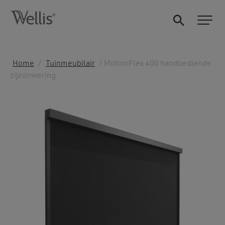
Home
/
Tuinmeubilair
/ MotionFlex 400 handbediende
zijzonwering