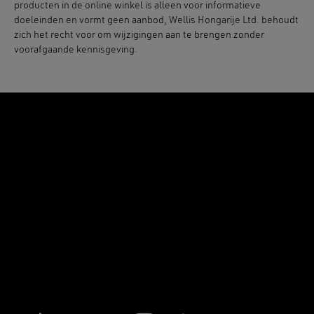
producten in de online winkel is alleen voor informatieve
doeleinden en vormt geen aanbod, Wellis Hongarije Ltd. behoudt
zich het recht voor om wijzigingen aan te brengen zonder
voorafgaande kennisgeving.