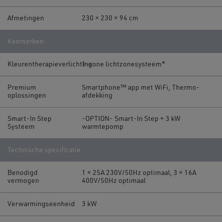
Afmetingen
230 × 230 × 94 cm
Kenmerken
Kleurentherapieverlichting
1-zone lichtzonesysteem*
Premium
Smartphone™ app met WiFi, Thermo-
oplossingen
afdekking
Smart-In Step
-OPTION- Smart-In Step + 3 kW
Systeem
warmtepomp
Technische specificatie
Benodigd
1 × 25A 230V/50Hz optimaal, 3 × 16A
vermogen
400V/50Hz optimaal
Verwarmingseenheid
3 kW