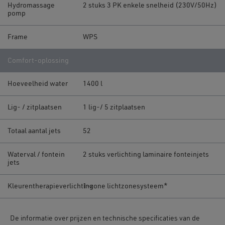
Hydromassage
2 stuks 3 PK enkele snelheid (230V/50Hz)
pomp
Frame
WPS
Comfort-oplossing
Hoeveelheid water
1400 l
Lig- / zitplaatsen
1 lig-/ 5 zitplaatsen
Totaal aantal jets
52
Waterval / fontein
2 stuks verlichting laminaire fonteinjets
jets
Kleurentherapieverlichting
1-zone lichtzonesysteem*
De informatie over prijzen en technische specificaties van de