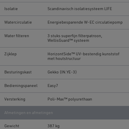
Isolatie
Scandinavisch isolatiesysteem LIFE
Watercirculatie
Energiebesparende W-EC circulatiepomp
Water filteren
3 stuks superfijn filterpatroon,
WellisGuard™ systeem
Zijklep
HorizontSide™ UV-bestendig kunststof
met houtstructuur
Besturingskast
Gekko (IN.YE-3)
Bedieningspaneel
Easy7
Versterking
Poli-Max™ polyurethaan
Afmetingen en afmetingen
Gewicht
387 kg