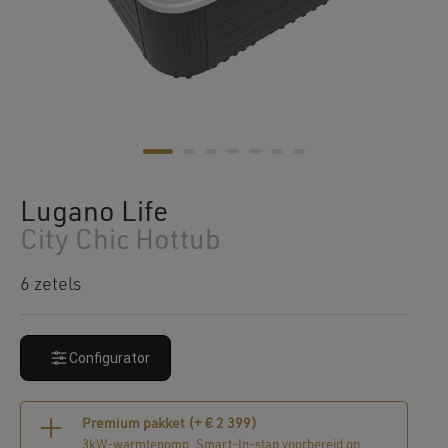
Lugano Life
City Chic Hottub
6 zetels
Configurator
Premium pakket (+
€
2 399
)
3kW-warmtepomp, Smart-In-stap voorbereid op