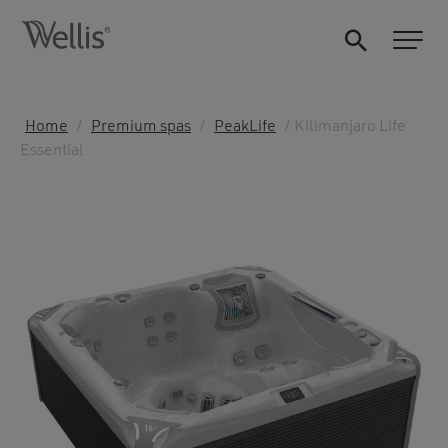
Home
/
Premium spas
/
PeakLife
/ Kilimanjaro Life
Essential