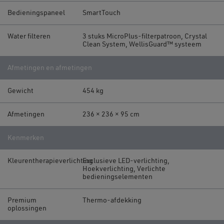
Bedieningspaneel
SmartTouch
Water filteren
3 stuks MicroPlus-filterpatroon, Crystal
Clean System, WellisGuard™ systeem
Afmetingen en afmetingen
Gewicht
454 kg
Afmetingen
236 × 236 × 95 cm
Kenmerken
Kleurentherapieverlichting
Exclusieve LED-verlichting,
Hoekverlichting, Verlichte
bedieningselementen
Premium
Thermo-afdekking
oplossingen