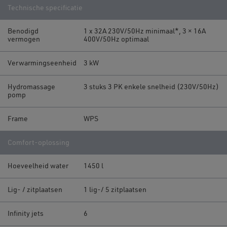
Technische specificatie
Benodigd
1 x 32A 230V/50Hz minimaal*, 3 × 16A
vermogen
400V/50Hz optimaal
Verwarmingseenheid
3 kW
Hydromassage
3 stuks 3 PK enkele snelheid (230V/50Hz)
pomp
Frame
WPS
Comfort-oplossing
Hoeveelheid water
1450 l
Lig- / zitplaatsen
1 lig-/ 5 zitplaatsen
Infinity jets
6