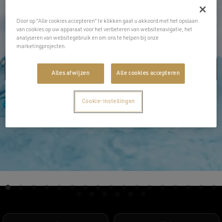
Door op “Alle cookies accepteren” te klikken gaat u akkoord met het opslaan
van cookies op uw apparaat voor het verbeteren van websitenavigatie, het
analyseren van websitegebruik en om ons te helpen bij onze
marketingprojecten.
Alles afwijzen
Alle cookies accepteren
Cookie-instellingen