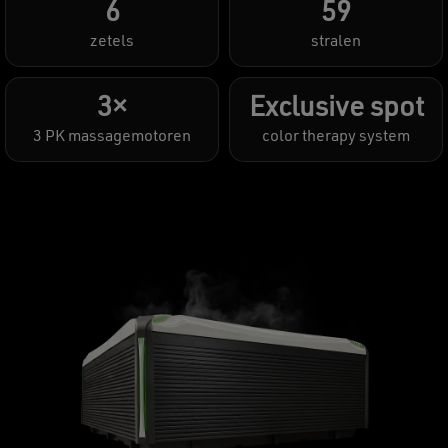
6
59
zetels
stralen
3×
Exclusive spot
3 PK massagemotoren
color therapy system