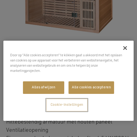
Door op “Alle cookies accepteren” te klikken gaat u akkoord met het opslaan
van cookies op uw apparaat voor het verbeteren van websitenavigatie, het
Igneus Finse sauna
analyseren van websitegebruik en om ons te helpen bij onze
marketingprojecten.
Alles afwijzen
Alle cookies accepteren
Finse binnensauna voor 2 personen.
Canadees hemlock dennenhouten bekleding
Cookie-instellingen
8 mm dik getint veiligheidsglas deur en zijkanten
Hittebestendig armatuur met houten paneel
Ventilatieopening