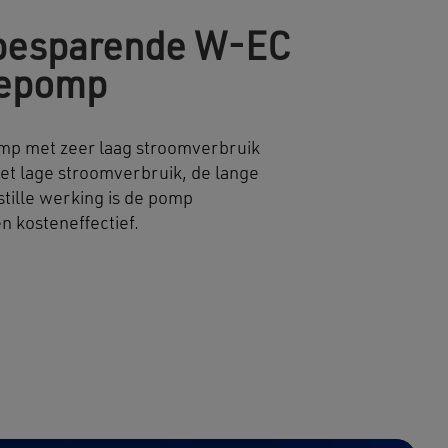
besparende W-EC
iepomp
mp met zeer laag stroomverbruik
et lage stroomverbruik, de lange
stille werking is de pomp
en kosteneffectief.