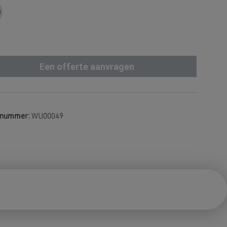
Een offerte aanvragen
elnummer:
WU00049