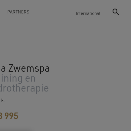
PARTNERS
International
ba Zwemspa
ining en
drotherapie
ls
3 995