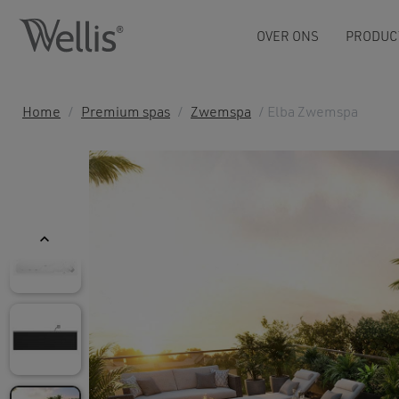
OVER ONS
PRODUC
Home
/
Premium spas
/
Zwemspa
/ Elba Zwemspa