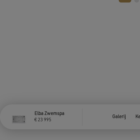
Elba Zwemspa
Galerij
K
€
23 995