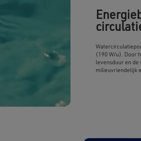
Energie
circulat
Watercirculatiepo
(190 W/u). Door h
levensduur en de 
milieuvriendelijk 