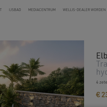
T
IJSBAD
MEDIACENTRUM
WELLIS-DEALER WORDEN
El
Tra
hy
4 zete
€
2